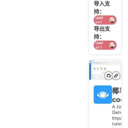
导入支
持：
UIAF
v1.1
导出支
持：
UIAF
v1.1
椰羊
coco
A toolb
Genshi
Impact
running