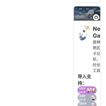
Nek
Gam
原神崩
绝区零
卡记录
析，游
时长记
工具
导入支
持：
UIGF
v4.0
UIGF
v3.0
SRGF