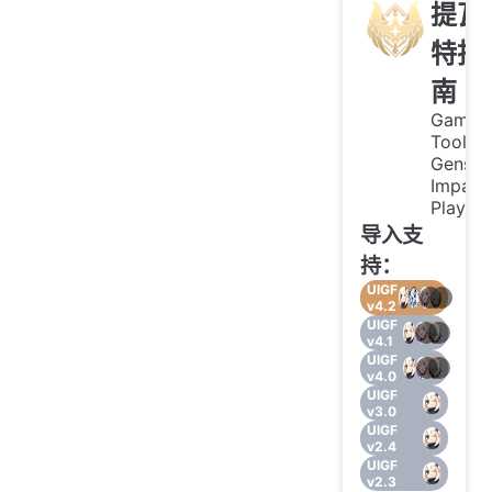
提瓦
特指
南
Game
Tool fo
Genshi
Impact
Player
导入支
持：
UIGF
v4.2
UIGF
v4.1
UIGF
v4.0
UIGF
v3.0
UIGF
v2.4
UIGF
v2.3