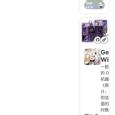
UIGF
v3.0
Gens
Wiza
一款功
的 Disc
机器人
《原神
计，提
的信息
面的指
时数据