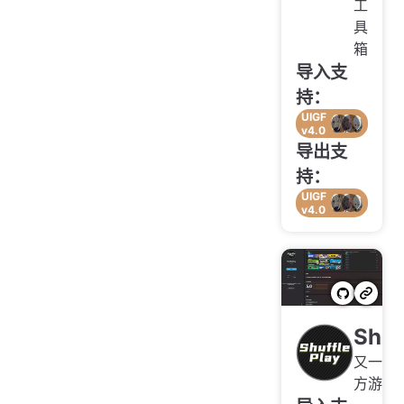
工
具
箱
导入支
持：
UIGF
v4.0
导出支
持：
UIGF
v4.0
Shuf
又一个
方游戏