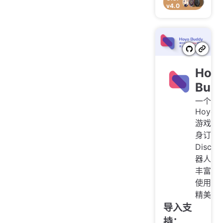
v4.0
Hoy
Bud
一个为
Hoyove
游戏玩
身订做
Discor
器人, 
丰富、
使用且
精美
导入支
持：