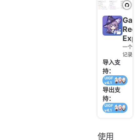
Gac
Reco
Expo
一个小
记录抽
导入支
持：
UIGF
v4.1
导出支
持：
UIGF
v4.1
使用