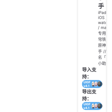
手
iPadOS
iOS /
watch
/ macO
专用的
穹铁道
原神小
手 // 原
名「披
小助手
导入支
持：
UIGF
v4.1
导出支
持：
UIGF
v4.1