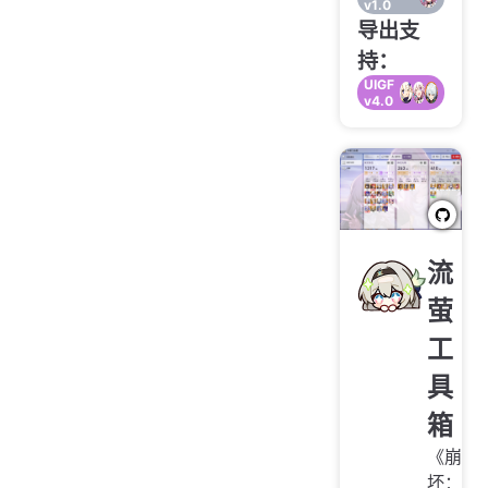
v1.0
导出支
持：
UIGF
v4.0
流
萤
工
具
箱
《崩
坏：