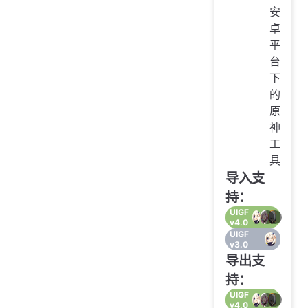
安
卓
平
台
下
的
原
神
工
具
导入支
持：
UIGF
v4.0
UIGF
v3.0
导出支
持：
UIGF
v4.0