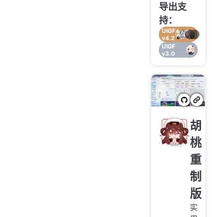
导出支
持：
UIGF
v4.2
UIGF
v3.0
胡
桃
重
制
版
实