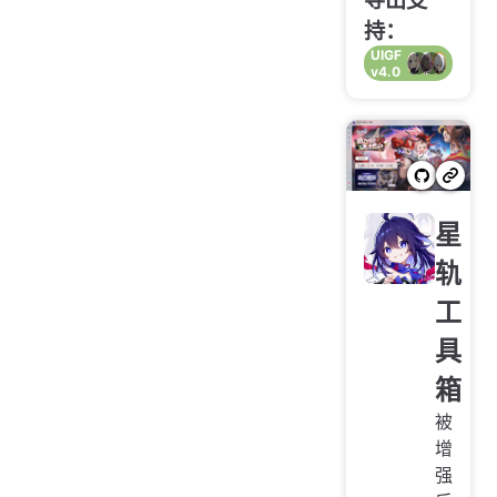
导出支
持：
UIGF
v4.0
星
轨
工
具
箱
被
增
强