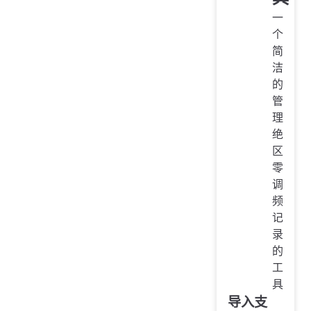
一
个
简
洁
的
管
理
绝
区
零
调
频
记
录
的
工
具
导入支