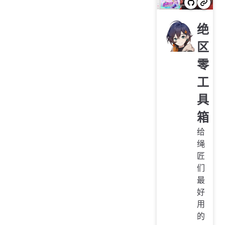
绝
区
零
工
具
箱
给
绳
匠
们
最
好
用
的