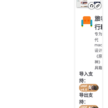
旅者
行囊
专为现
代
macOS
设计的
《原
神》工
具箱
导入支
持：
UIGF
v4.0
导出支
持：
UIGF