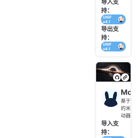
导入支
持：
UIGF
v4.1
导出支
持：
UIGF
v4.1
Moo
基于 St
的米哈游
动器
导入支
持：