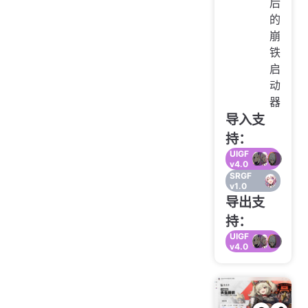
后
的
崩
铁
启
动
器
导入支
持：
UIGF
v4.0
SRGF
v1.0
导出支
持：
UIGF
v4.0