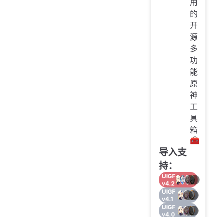
用
的
开
源
多
功
能
原
神
工
具
箱
🧰
导入支
持：
UIGF
v4.2
UIGF
v4.1
UIGF
v4.0