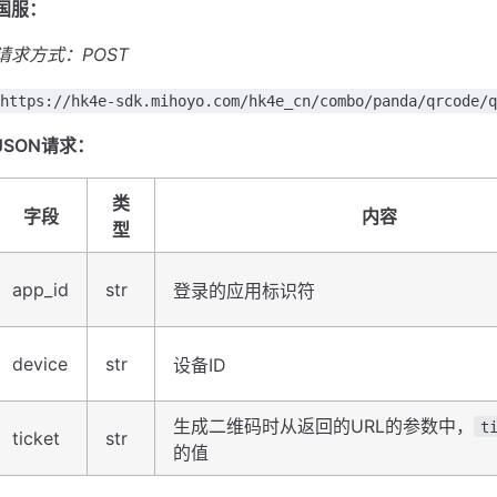
国服：
请求方式：POST
https://hk4e-sdk.mihoyo.com/hk4e_cn/combo/panda/qrcode/q
JSON请求：
类
字段
内容
型
app_id
str
登录的应用标识符
device
str
设备ID
生成二维码时从返回的URL的参数中，
t
ticket
str
的值