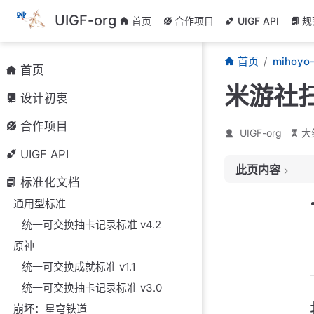
跳
UIGF-org
首页
合作项目
UIGF API
规
至
主
首页
mihoyo-
要
首页
內
米游社扫
容
设计初衷
合作项目
UIGF-org
大
UIGF API
此页内容
标准化文档
扫码登录
通用型标准
操作步骤
统一可交换抽卡记录标准 v4.2
生成二维码
原神
查询二维码扫描状
统一可交换成就标准 v1.1
统一可交换抽卡记录标准 v3.0
崩坏：星穹铁道