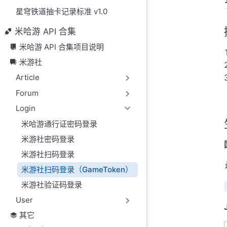
星穹铁道抽卡记录标准 v1.0
米哈游 API 合集
米哈游 API 合集项目说明
米游社
Article
Forum
Login
米哈游通行证密码登录
米游社密码登录
米游社扫码登录
米游社扫码登录（GameToken）
米游社验证码登录
User
其它