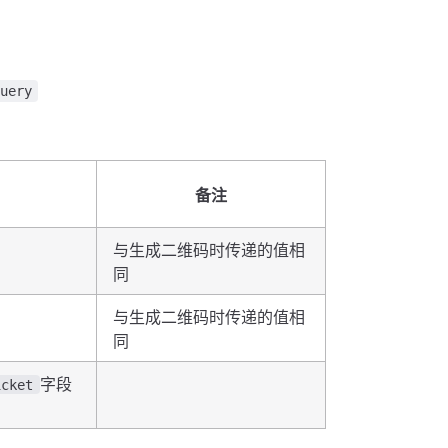
uery
备注
与生成二维码时传递的值相
同
与生成二维码时传递的值相
同
字段
icket