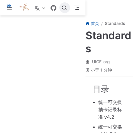
跳
至
主
首页
Standards
要
內
Standard
容
s
UIGF-org
小于 1 分钟
目录
统一可交换
抽卡记录标
准 v4.2
统一可交换