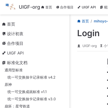
跳
UIGF-org
首页
合作项目
UIGF API
规
至
主
要
首页
mihoyo-
內
首页
容
Login
设计初衷
合作项目
UIGF-org
小
UIGF API
标准化文档
通用型标准
统一可交换抽卡记录标准 v4.2
原神
统一可交换成就标准 v1.1
统一可交换抽卡记录标准 v3.0
崩坏：星穹铁道